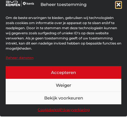
Beheer toestemming
BYD SEAL 6 DM-I TOURING
plug-in hybride
stationwagen
Om de beste ervaringen te bieden, gebruiken wij technologieën
zoals cookies om informatie over je apparaat op te slaan en/of te
raadplegen. Door in te stemmen met deze technologieën kunnen
wij gegevens zoals surfgedrag of unieke ID's op deze website
verwerken. Als je geen toestemming geeft of uw toestemming
intrekt, kan dit een nadelige invloed hebben op bepaalde functies en
mogelijkheden.
Beheer diensten
Accepteren
Weiger
€ 34.199
€ 37.990
Vanafprijs incl. BTW, zonder leveringskost.
Bekijk voorkeuren
Ontdek hem
Cookiebeleid
Privacyverklaring