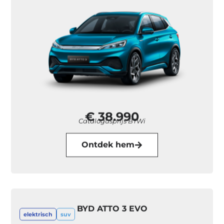
€ 38.990
Catalogusprijs BTWi
Ontdek hem
BYD ATTO 3 EVO
elektrisch
suv