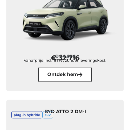
€ 32.716
€ 34.990
Vanafprijs incl. BTW, zonder leveringskost.
Ontdek hem
BYD ATTO 2 DM-I
plug-in hybride
suv