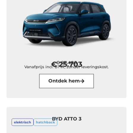
€ 25.703
€ 27.490
Vanafprijs incl. BTW, zonder leveringskost.
Ontdek hem
BYD ATTO 3
elektrisch
hatchback